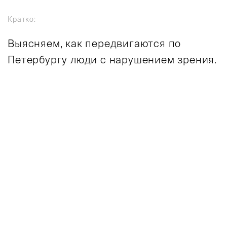
Кратко:
Выясняем, как передвигаются по
Петербургу люди с нарушением зрения.
л в Санкт-Петербурге. Это длинный тоннель и