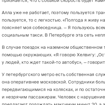
признается, что с собакой скорость будет нам
Алла уже не работает, поэтому пользуется тр
пользуется, то с легкостью. «Полгода я живу на
поясняет моя собеседница. — Я пользуюсь все
социальным такси. В Петербурге эта сеть непл
В случае поездок на наземном общественном 
помощью окружающих. «Я говорю Хелвигу: „Ос
у людей, кто ждет такой-то автобус», — говори
У петербургского метро есть собственная слу
она оперативнее московской. Сотрудники бол
передвигающимися на колясках, и по остаточ
и незрячим пассажирам. Человек с нарушение
предлагают подождать максимум минут 20, а 