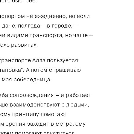
ного быстрее.
анспортом не ежедневно, но если
 даче, полгода — в городе, —
ми видами транспорта, но чаще —
охо развита».
транспорте Алла пользуется
тановка“. А потом спрашиваю
т моя собеседница.
жба сопровождения — и работает
ьше взаимодействуют с людьми,
ному принципу помогают
м зрения заходит в метро, ему
затем помогают спуститься