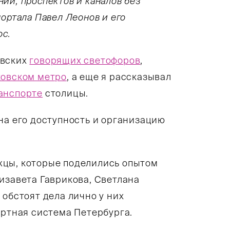
иний, проспектов и каналов без
ортала Павел Леонов и его
ос.
овских
говорящих светофоров
,
овском метро
, а еще я рассказывал
анспорте
столицы.
на его доступность и организацию
жцы, которые поделились опытом
изавета Гаврикова, Светлана
 обстоят дела лично у них
ортная система Петербурга.