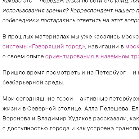
Каково это — передвигаться по сети его улиц, л
использования зрения? Корреспондент нашего п
собеседники постарались ответить на этот вопр
В прошлых материалах мы уже касались моск
системы «Говорящий город»
, навигации в
моск
о своем опыте
ориентирования в наземном тр
Пришло время посмотреть и на Петербург — и 
безбарьерной среды.
Мои сегодняшние герои — активные петербур
жизни в Северной столице. Алла Пелешева, Ел
Воронова и Владимир Худяков рассказали, как
с доступностью города и как устроена трансп