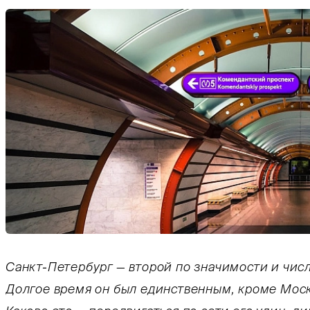
Тифлокомментарий: цветная фотография. Подз
Санкт-Петербург — второй по значимости и чис
Долгое время он был единственным, кроме Моск