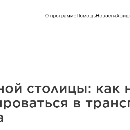
О программе
Помощь
Новости
Афиш
ной столицы: как 
ироваться в транс
а