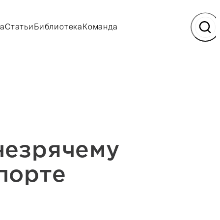
а
Статьи
Библиотека
Команда
незрячему
порте