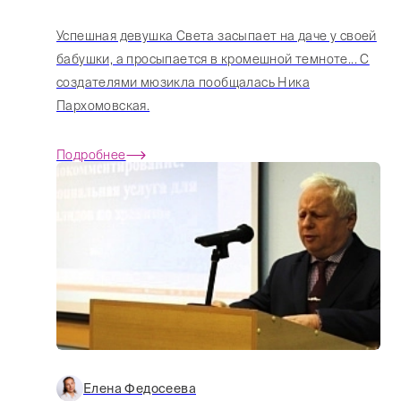
Успешная девушка Света засыпает на даче у своей
бабушки, а просыпается в кромешной темноте... С
создателями мюзикла пообщалась Ника
Пархомовская.
Подробнее
Елена Федосеева