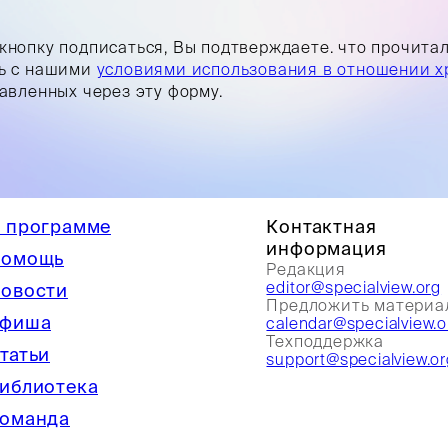
кнопку подписаться, Вы подтверждаете. что прочита
ь с нашими
условиями использования в отношении х
равленных через эту форму.
 программе
Контактная
информация
омощь
Редакция
editor@specialview.org
овости
Предложить материа
фиша
calendar@specialview.o
Техподдержка
татьи
support@specialview.or
иблиотека
оманда