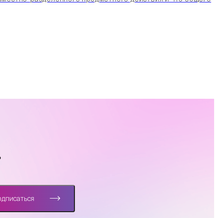
?
одписаться