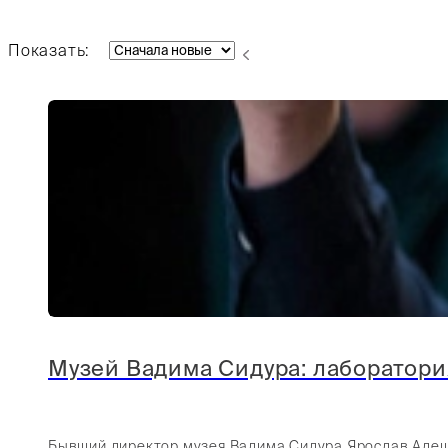
Показать:
Музей Вадима Сидура: лаборатори
Бывший директор музея Вадима Сидура Ярослав Алешин