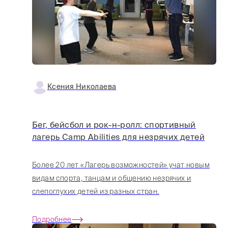
Ксения Николаева
Бег, бейсбол и рок-н-ролл: спортивный
лагерь Camp Abilities для незрячих детей
Более 20 лет «Лагерь возможностей» учат новым
видам спорта, танцам и общению незрячих и
слепоглухих детей из разных стран.
Подробнее