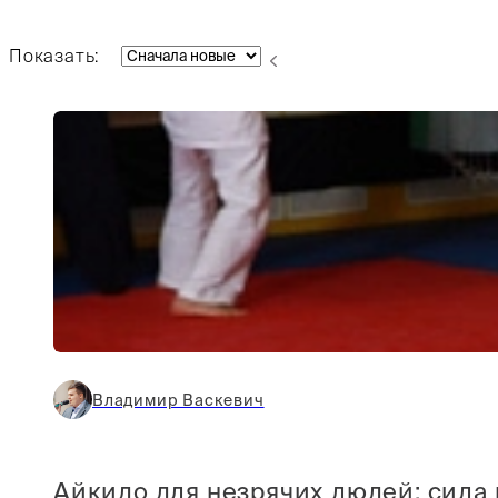
Показать:
Владимир Васкевич
Айкидо для незрячих людей: сила