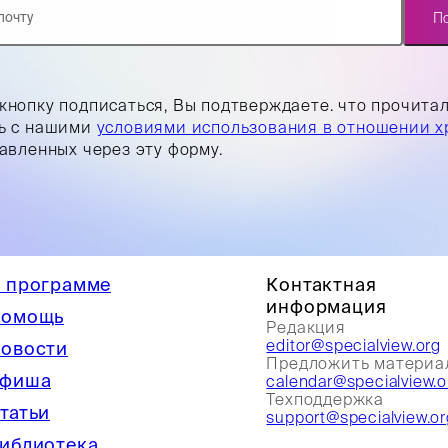
П
кнопку подписаться, Вы подтверждаете. что прочита
ь с нашими
условиями использования в отношении х
равленных через эту форму.
 программе
Контактная
информация
омощь
Редакция
editor@specialview.org
овости
Предложить материа
фиша
calendar@specialview.o
Техподдержка
татьи
support@specialview.or
иблиотека