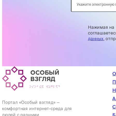
Нажимая на 
соглашаетес
данных
, отп
О
П
Н
А
Портал «Особый взгляд» —
С
комфортная интернет-среда для
Б
людей с разными