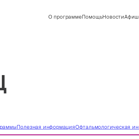
О программе
Помощь
Новости
Афиш
Ц
граммы
Полезная информация
Офтальмологическая и