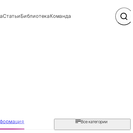
а
Статьи
Библиотека
Команда
нформация
Все категории