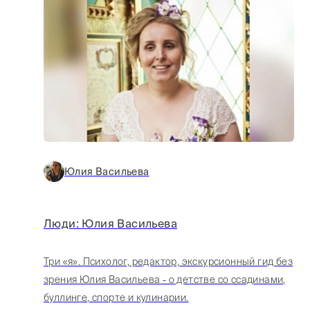
Юлия Васильева
Люди: Юлия Васильева
Три «я». Психолог, редактор, экскурсионный гид без
зрения Юлия Васильева - о детстве со ссадинами,
буллинге, спорте и кулинарии.