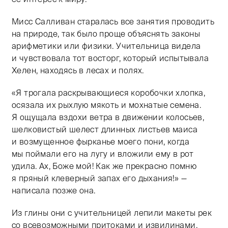
Мисс Салливан старалась все занятия проводить
на природе, так было проще объяснять законы
арифметики или физики. Учительница видела
и чувствовала тот восторг, который испытывала
Хелен, находясь в лесах и полях.
«Я трогала раскрывающиеся коробочки хлопка,
осязала их рыхлую мякоть и мохнатые семена.
Я ощущала вздохи ветра в движении колосьев,
шелковистый шелест длинных листьев маиса
и возмущенное фырканье моего пони, когда
мы поймали его на лугу и вложили ему в рот
удила. Ах, Боже мой! Как же прекрасно помню
я пряный клеверный запах его дыхания!» —
написала позже она.
Из глины они с учительницей лепили макеты рек
со всевозможными притоками и извилинами,