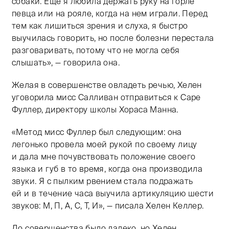
собаки. Еще я любила держать руку на горле
певца или на рояле, когда на нем играли. Перед
тем как лишиться зрения и слуха, я быстро
выучилась говорить, но после болезни перестала
разговаривать, потому что не могла себя
слышать», — говорила она.
Желая в совершенстве овладеть речью, Хелен
уговорила мисс Салливан отправиться к Саре
Фуллер, директору школы Хораса Манна.
«Метод мисс Фуллер был следующим: она
легонько провела моей рукой по своему лицу
и дала мне почувствовать положение своего
языка и губ в то время, когда она производила
звуки. Я с пылким рвением стала подражать
ей и в течение часа выучила артикуляцию шести
звуков: М, П, А, С, Т, И», — писала Хелен Келлер.
До совершенства было далеко, но Хелен,