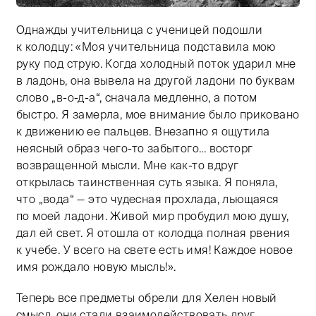
Однажды учительница с ученицей подошли
Тифлокомментарий: старая черно-белая фотография. 
к колодцу: «Моя учительница подставила мою
руку под струю. Когда холодный поток ударил мне
в ладонь, она вывела на другой ладони по буквам
слово „в-о-д-а“, сначала медленно, а потом
быстро. Я замерла, мое внимание было приковано
к движению ее пальцев. Внезапно я ощутила
неясный образ чего-то забытого... восторг
возвращенной мысли. Мне как-то вдруг
открылась таинственная суть языка. Я поняла,
что „вода“ — это чудесная прохлада, льющаяся
по моей ладони. Живой мир пробудил мою душу,
дал ей свет. Я отошла от колодца полная рвения
к учебе. У всего на свете есть имя! Каждое новое
имя рождало новую мысль!».
Теперь все предметы обрели для Хелен новый
смысл, они стали взаимодействовать друг