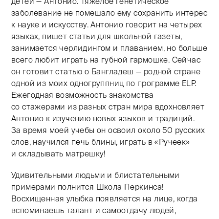
детей — Антонио. Тяжелое генетическое
заболевание не помешало ему сохранить интерес
к науке и искусству. Антонио говорит на четырех
языках, пишет статьи для школьной газеты,
занимается черлидингом и плаванием, но больше
всего любит играть на губной гармошке. Сейчас
он готовит статью о Бангладеш — родной стране
одной из моих одногруппниц по программе ELP.
Ежегодная возможность знакомства
со стажерами из разных стран мира вдохновляет
Антонио к изучению новых языков и традиций.
За время моей учебы он освоил около 50 русских
слов, научился печь блины, играть в «Ручеек»
и складывать матрешку!
Удивительными людьми и блистательными
примерами полнится Школа Перкинса!
Восхищенная улыбка появляется на лице, когда
вспоминаешь талант и самоотдачу людей,