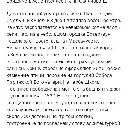
Бриджмен, Хелен Келлер и Энн Салливван...
Давайте попробуем пройтись по Школе в один
из обычных учебных дней в теплое весеннее утро.
Кампус располагается на невысоком холме вдоль
реки Чарлиз в небольшом городке Вотертаун
недалеко от Бостона, штат Массачусетс.
Визитная карточка Школы — ее главный корпус
(«Хоув билдинг»), величественное здание
в готическом стиле с высокой прямоугольной
башней. Крышу строения оформляют мифические
каменные птицы, похожие на горгулий Собора
Парижской Богоматери. На гербе Школы
Перкинса изображена именно эта башня и указан
год основания — 1829. Но это здание
не единственное в кампусе, его дополняют еще
два крупных учебных корпуса, где обучаются
около 200 детей, и центр технологий,
построенные по последнему слову архитектурной