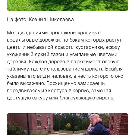
На фото: Ксения Николаева
Между зданиями проложены красивые
Тифлокомментарий: зеленая лужайка недалеко от баш
асфальтовые дорожки, по бокам которых растут
цветы и небывалой красоты кустарники, всюду
ухоженный яркий газон и усыпанные цветами
деревья. Каждое дерево в парке имеет особую
табличку, где с использованием шрифта Брайля
указаны его вид и человек, в честь которого оно
было высажено. Восхищенно замираешь,
передвигаясь из корпуса в корпус, замечая
цветущую сакуру или благоухающую сирень.