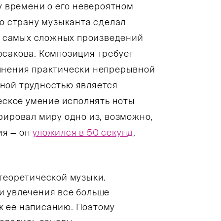
му времени о его невероятном
сю страну музыканта сделал
из самых сложных произведений
рсакова. Композиция требует
олнения практически непрерывной
ной трудностью является
ческое умение исполнять ноты
рировал миру одно из, возможно,
ия — он
уложился в 50 секунд
.
 теоретической музыки.
и увлечения все больше
к ее написанию. Поэтому