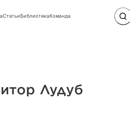
а
Статьи
Библиотека
Команда
зитор Лудуб