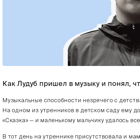
Тифлокомментарий: на голубом фоне — черно-
Как Лудуб пришел в музыку и понял, ч
Музыкальные способности незрячего с детств
На одном из утренников в детском саду ему д
«Сказка» — и маленькому мальчику удалось все
В тот день на утреннике присутствовала и мам