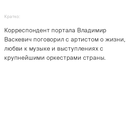
Кратко:
Корреспондент портала Владимир
Васкевич поговорил с артистом о жизни,
любви к музыке и выступлениях с
крупнейшими оркестрами страны.
ены стоит белое электронное пианино, на крыш