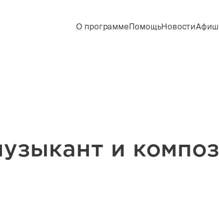
О программе
Помощь
Новости
Афиш
музыкант и компо