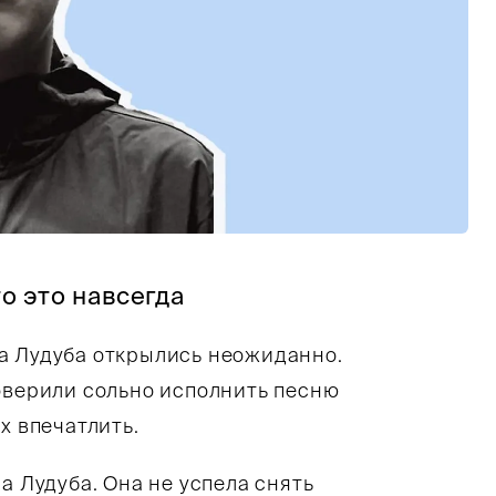
белый портрет Лудуба Очирова. Это стройный м
то это навсегда
а Лудуба открылись неожиданно.
оверили сольно исполнить песню
х впечатлить.
а Лудуба. Она не успела снять