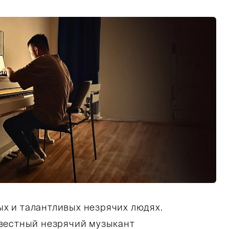
 комната с приглушенным светом. У бежевой ст
х и талантливых незрячих людях.
звестный незрячий музыкант