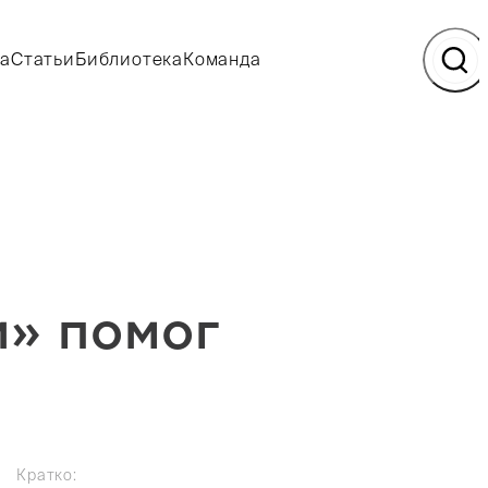
а
Статьи
Библиотека
Команда
и» помог
Кратко: