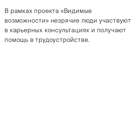
В рамках проекта «Видимые
возможности» незрячие люди участвуют
в карьерных консультациях и получают
помощь в трудоустройстве.
елковой блузе. Это темноволосая женщина с кр