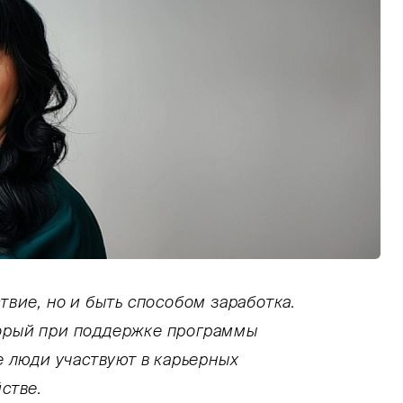
вой портрет Айнагуль Алексеевой в зеленой ш
твие, но и быть способом заработка.
торый при поддержке программы
е люди участвуют в карьерных
стве.