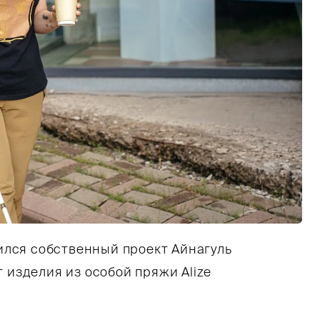
лся собственный проект Айнагуль
чный день в городе. Айнагуль идет по мощеному
 изделия из особой пряжи Alize