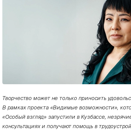
Тифлокомментарий: цветная фотография. Плече
Творчество может не только приносить удовольс
В рамках проекта «Видимые возможности», ко
«Особый взгляд» запустили в Кузбассе, незрячи
консультациях и получают помощь в трудоустрой