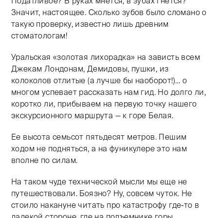
Податливое? В руках мнется, в зубах гнется?
Значит, настоящее. Сколько зубов было сломано о
такую проверку, известно лишь древним
стоматологам!
Уральская «золотая лихорадка» на зависть всем
Джекам Лондонам, Демидовы, пушки, из
колоколов отлитые (а лучше бы наоборот!)… о
многом успевает рассказать нам гид. Но долго ли,
коротко ли, прибываем на первую точку нашего
экскурсионного маршрута — к горе Белая.
Ее высота семьсот пятьдесят метров. Пешим
ходом не подняться, а на фуникулере это нам
вполне по силам.
На таком чуде технической мысли мы еще не
путешествовали. Боязно? Ну, совсем чуток. Не
стоило накануне читать про катастрофу где-то в
далекой стороне, где на подъемнике горы