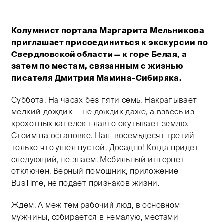
Тифлокомментарий: цветная фотография. Осенний пе
Колумнист портала Маргарита Мельникова
приглашает присоединиться к экскурсии по
Свердловской области — к горе Белая, а
затем по местам, связанным с жизнью
писателя Дмитрия Мамина-Сибиряка.
Суббота. На часах без пяти семь. Накрапывает
мелкий дождик — не дождик даже, а взвесь из
крохотных капелек плавно окутывает землю.
Стоим на остановке. Наш восемьдесят третий
только что ушел пустой. Досадно! Когда придет
следующий, не знаем. Мобильный интернет
отключен. Верный помощник, приложение
BusTime, не подает признаков жизни.
Ждем. А меж тем рабочий люд, в основном
мужчины, собирается в немалую, местами