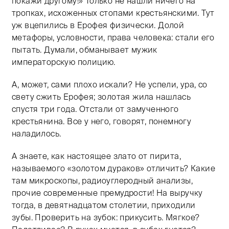
покажи другому!» Только не нашли ничего на
тропках, исхоженных стопами крестьянскими. Тут
уж вцепились в Ерофея физически. Долой
метафоры, условности, права человека: стали его
пытать. Думали, обманывает мужик
императорскую полицию.
А, может, сами плохо искали? Не успели, ура, со
свету сжить Ерофея; золотая жила нашлась
спустя три года. Отстали от замученного
крестьянина. Все у него, говорят, понемногу
наладилось.
А знаете, как настоящее злато от пирита,
называемого «золотом дураков» отличить? Какие
там микроскопы, радиоуглеродный анализы,
прочие современные премудрости! На выручку
тогда, в девятнадцатом столетии, приходили
зубы. Проверить на зубок: прикусить. Мягкое?