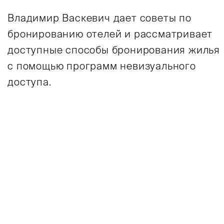
Владимир Васкевич дает советы по
бронированию отелей и рассматривает
доступные способы бронирования жилья
с помощью программ невизуального
доступа.
головьем к светлой стене стоит односпальная 