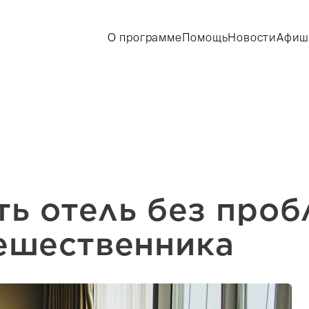
О программе
Помощь
Новости
Афиш
ть отель без про
тешественника