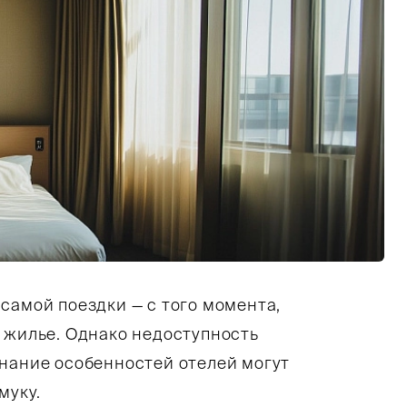
ьшой номер в отеле в скандинавском стиле. Из
самой поездки — с того момента,
 жилье. Однако недоступность
знание особенностей отелей могут
муку.