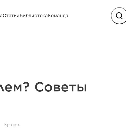
а
Статьи
Библиотека
Команда
блем? Советы
Кратко: