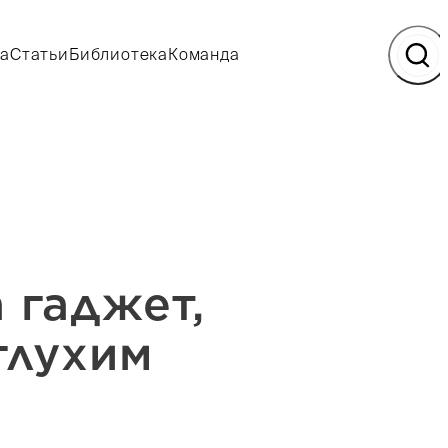
а
Статьи
Библиотека
Команда
 гаджет,
глухим