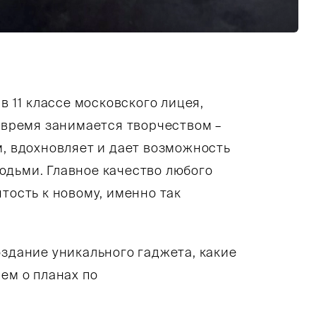
емной текстурной поверхности лежит деревянны
в 11 классе московского лицея,
е время занимается творчеством –
м, вдохновляет и дает возможность
юдьми. Главное качество любого
тость к новому, именно так
оздание уникального гаджета, какие
ем о планах по