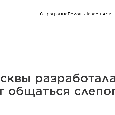
О программе
Помощь
Новости
Афиш
6
сквы разработала
т общаться слепо