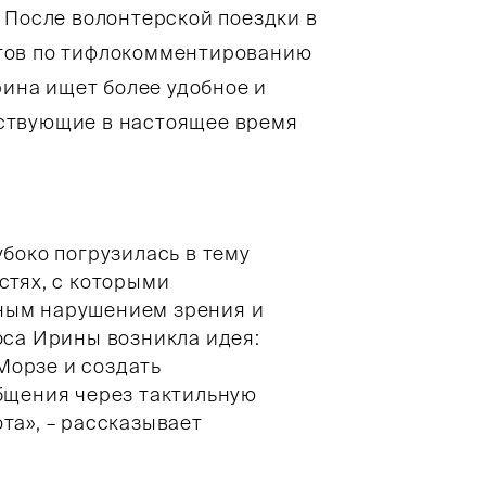
 После волонтерской поездки в
тов по тифлокомментированию
рина ищет более удобное и
ствующие в настоящее время
убоко погрузилась в тему
стях, с которыми
ным нарушением зрения и
оса Ирины возникла идея:
 Морзе и создать
общения через тактильную
та», – рассказывает