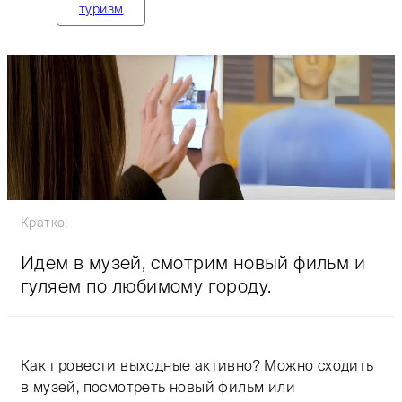
туризм
Кратко:
Идем в музей, смотрим новый фильм и
гуляем по любимому городу.
Тифлокомментарий: цветная фотография. В музее мол
Как провести выходные активно? Можно сходить
в музей, посмотреть новый фильм или