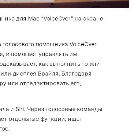
ника для Mac “VoiceОver” на экране
 голосового помощника VoiceOver.
ит открытый MacBook. Слева от него смартфон,
е, и помогает управлять им.
дсказывает, как выполнить то или
 или дисплея Брайля. Благодаря
ру или отредактировать его,
а и Siri. Через голосовые команды
ает отдельные функции, ищет
гое.