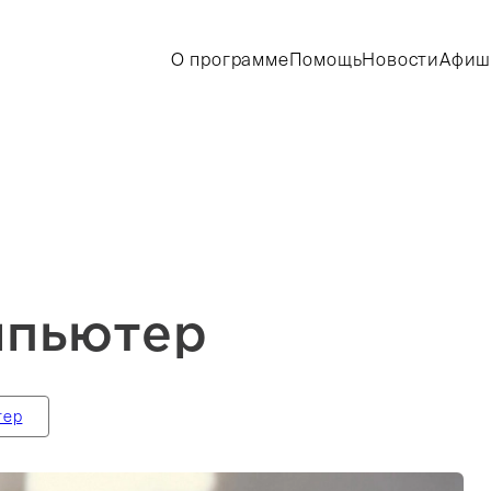
О программе
Помощь
Новости
Афиш
мпьютер
тер