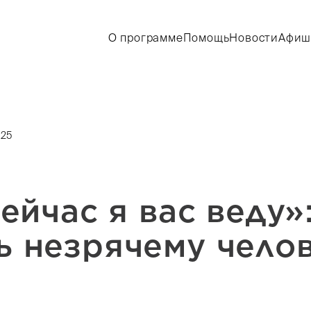
О программе
Помощь
Новости
Афиш
025
ейчас я вас веду»
ь незрячему челов