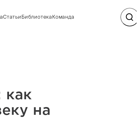
а
Статьи
Библиотека
Команда
: как
еку на