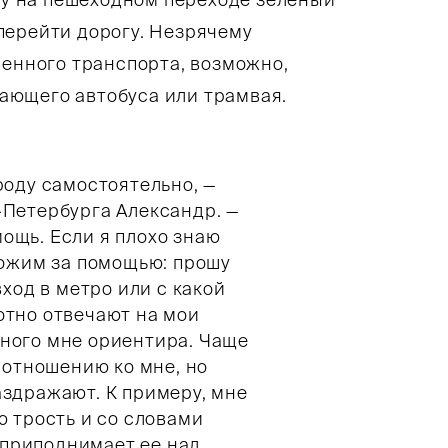
перейти дорогу. Незрячему
венного транспорта, возможно,
ающего автобуса или трамвая.
роду самостоятельно, —
-Петербурга Александр. —
ощь. Если я плохо знаю
хожим за помощью: прошу
вход в метро или с какой
отно отвечают на мои
ного мне ориентира. Чаще
 отношению ко мне, но
аздражают. К примеру, мне
ю трость и со словами
" приподнимает ее над