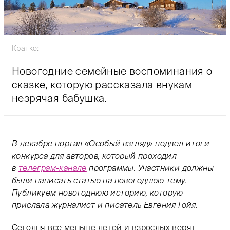
Кратко:
Новогодние семейные воспоминания о
сказке, которую рассказала внукам
незрячая бабушка.
Тифлокомментарий: цветная фотография. Безоблачны
В декабре портал «Особый взгляд» подвел итоги
конкурса для авторов, который проходил
в
телеграм-канале
программы. Участники должны
были написать статью на новогоднюю тему.
Публикуем новогоднюю историю, которую
прислала журналист и писатель Евгения Гойя.
Сегодня все меньше детей и взрослых верят