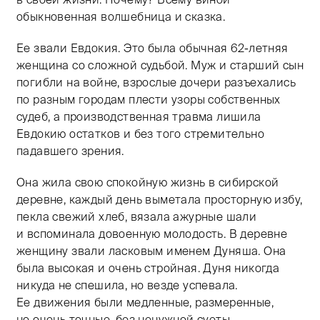
обыкновенная волшебница и сказка.
Ее звали Евдокия. Это была обычная
62-летняя
женщина со сложной судьбой. Муж и старший сын
погибли на войне, взрослые дочери разъехались
по разным городам плести узоры собственных
судеб, а производственная травма лишила
Евдокию остатков и без того стремительно
падавшего зрения.
Она жила свою спокойную жизнь в сибирской
деревне, каждый день выметала просторную избу,
пекла свежий хлеб, вязала ажурные шали
и вспоминала довоенную молодость. В деревне
женщину звали ласковым именем Дуняша. Она
была высокая и очень стройная. Дуня никогда
никуда не спешила, но везде успевала.
Ее движения были медленные, размеренные,
но очень точные, без ненужной суеты.