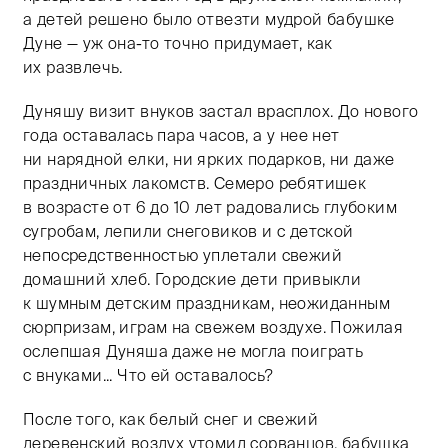
а детей решено было отвезти мудрой бабушке
Дуне — уж она-то точно придумает, как
их развлечь.
Дуняшу визит внуков застал врасплох. До нового
года оставалась пара часов, а у нее нет
ни нарядной елки, ни ярких подарков, ни даже
праздничных лакомств. Семеро ребятишек
в возрасте от 6 до 10 лет радовались глубоким
сугробам, лепили снеговиков и с детской
непосредственностью уплетали свежий
домашний хлеб. Городские дети привыкли
к шумным детским праздникам, неожиданным
сюрпризам, играм на свежем воздухе. Пожилая
ослепшая Дуняша даже не могла поиграть
с внуками... Что ей оставалось?
После того, как белый снег и свежий
деревенский воздух утомил сорванцов, бабушка