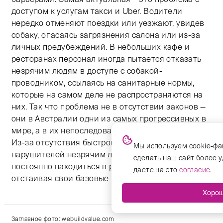
доступом к услугам такси и Uber. Водители
нередко отменяют поездки или уезжают, увидев
собаку, опасаясь загрязнения салона или из-за
личных предубеждений. В небольших кафе и
ресторанах персонал иногда пытается отказать
незрячим людям в доступе с собакой-
проводником, ссылаясь на санитарные нормы,
которые на самом деле не распространяются на
них. Так что проблема не в отсутствии законов —
они в Австралии одни из самых прогрессивных в
мире, а в их непоследовательном исполнении.
Из-за отсутствия быстрого наказания для
Мы используем cookie-фа
нарушителей незрячим людям приходится
сделать наш сайт более 
постоянно находиться в режиме борьбы,
даете на это
согласие
.
отстаивая свои базовые права».
Хоро
Заглавное фото: webuildvalue.com