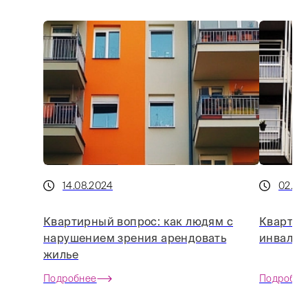
14.08.2024
02.12
Квартирный вопрос: как людям с
Квартира
нарушением зрения арендовать
инвалид
жилье
Подробнее
Подробне