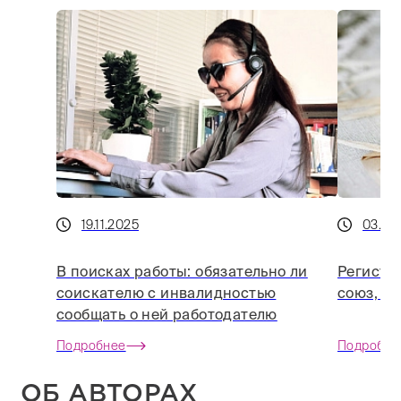
19.11.2025
03.10
В поисках работы: обязательно ли
Регистр
соискателю с инвалидностью
союз, ес
сообщать о ней работодателю
Подробнее
Подробне
ОБ АВТОРАХ