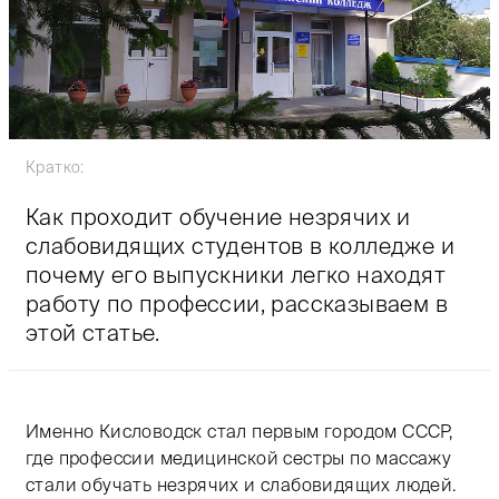
Кратко:
Как проходит обучение незрячих и
слабовидящих студентов в колледже и
почему его выпускники легко находят
работу по профессии, рассказываем в
этой статье.
Тифлокомментарий: цветная фотография. Входная гру
Именно Кисловодск стал первым городом СССР,
где профессии медицинской сестры по массажу
стали обучать незрячих и слабовидящих людей.