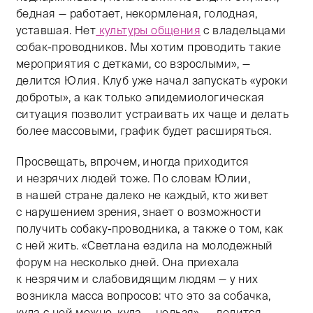
бедная — работает, некормленая, голодная,
уставшая. Нет
культуры общения
с владельцами
собак-проводников. Мы хотим проводить такие
мероприятия с детками, со взрослыми», —
делится Юлия. Клуб уже начал запускать «уроки
доброты», а как только эпидемиологическая
ситуация позволит устраивать их чаще и делать
более массовыми, график будет расширяться.
Просвещать, впрочем, иногда приходится
и незрячих людей тоже. По словам Юлии,
в нашей стране далеко не каждый, кто живет
с нарушением зрения, знает о возможности
получить собаку-проводника, а также о том, как
с ней жить. «Светлана ездила на молодежный
форум на несколько дней. Она приехала
к незрячим и слабовидящим людям — у них
возникла масса вопросов: что это за собачка,
куда с ней можно, куда — нельзя», — делится