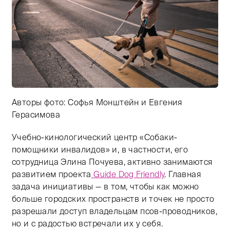
Авторы фото: Софья Монштейн и Евгения
Герасимова
Тифлокомментарий: цветная фотография. Ранний вече
Учебно-кинологический центр «Собаки-
помощники инвалидов» и, в частности, его
сотрудница Элина Почуева, активно занимаются
развитием проекта
Guide Dog Friendly
. Главная
задача инициативы — в том, чтобы как можно
больше городских пространств и точек не просто
разрешали доступ владельцам псов-проводников,
но и с радостью встречали их у себя.