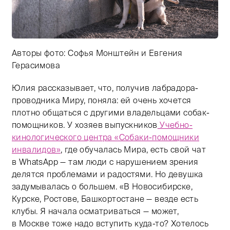
Авторы фото: Софья Монштейн и Евгения
Герасимова
Тифлокомментарий: цветная фотография. Солнечный д
Юлия рассказывает, что, получив лабрадора-
проводника Миру, поняла: ей очень хочется
плотно общаться с другими владельцами собак-
помощников. У хозяев выпускников
Учебно-
кинологического центра «Собаки-помощники
инвалидов»
, где обучалась Мира, есть свой чат
в WhatsApp — там люди с нарушением зрения
делятся проблемами и радостями. Но девушка
задумывалась о большем. «В Новосибирске,
Курске, Ростове, Башкортостане — везде есть
клубы. Я начала осматриваться — может,
в Москве тоже надо вступить куда-то? Хотелось