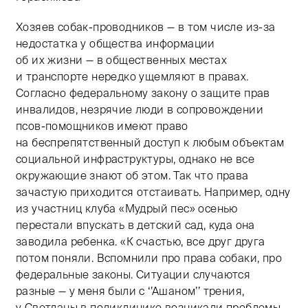
Хозяев собак-проводников — в том числе из-за
Тифлокомментарий: цветная фотография. Розовый мя
недостатка у общества информации
об их жизни — в общественных местах
и транспорте нередко ущемляют в правах.
Согласно федеральному закону о защите прав
инвалидов, незрячие люди в сопровождении
псов-помощников имеют право
на беспрепятственный доступ к любым объектам
социальной инфраструктуры, однако не все
окружающие знают об этом. Так что права
зачастую приходится отстаивать. Например, одну
из участниц клуба «Мудрый пес» осенью
перестали впускать в детский сад, куда она
заводила ребенка. «К счастью, все друг друга
потом поняли. Вспомнили про права собаки, про
федеральные законы. Ситуации случаются
разные — у меня были с ‘’Ашаном’’ трения,
у Светланы в поликлинике возникали проблемы.