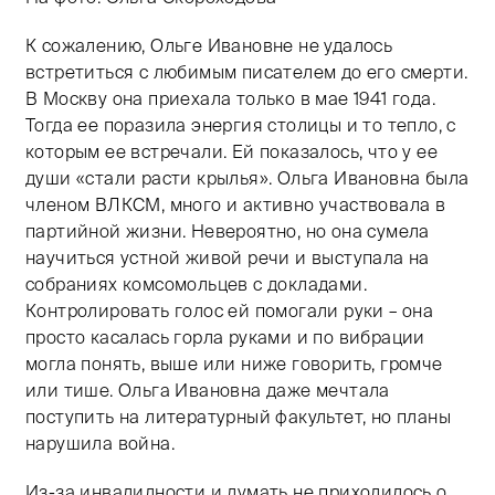
К сожалению, Ольге Ивановне не удалось
Тифлокомментарий: черно-белый фотоколлаж. Два из
встретиться с любимым писателем до его смерти.
В Москву она приехала только в мае 1941 года.
Тогда ее поразила энергия столицы и то тепло, с
которым ее встречали. Ей показалось, что у ее
души «стали расти крылья». Ольга Ивановна была
членом ВЛКСМ, много и активно участвовала в
партийной жизни. Невероятно, но она сумела
научиться устной живой речи и выступала на
собраниях комсомольцев с докладами.
Контролировать голос ей помогали руки – она
просто касалась горла руками и по вибрации
могла понять, выше или ниже говорить, громче
или тише. Ольга Ивановна даже мечтала
поступить на литературный факультет, но планы
нарушила война.
Из-за инвалидности и думать не приходилось о