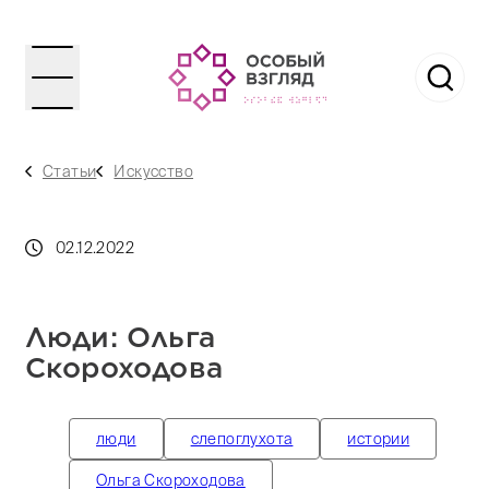
Статьи
Искусство
02.12.2022
Люди: Ольга
Скороходова
люди
слепоглухота
истории
Ольга Скороходова