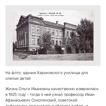
На фото: здание Харьковского училища для
слепых детей
Жизнь Ольги Ивановны качественно изменилась
Тифлокомментарий: черно-белая открытка с изображ
в 1925 году – тогда о ней узнал профессор Иван
Афанасьевич Соколянский, советский
дефектолог, специалист в области тифло- и