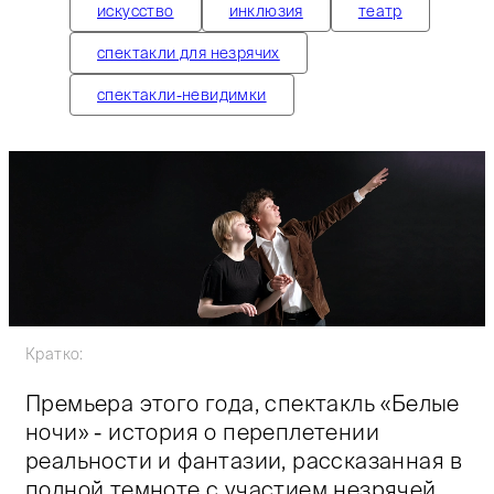
искусство
инклюзия
театр
спектакли для незрячих
спектакли-невидимки
Кратко:
Премьера этого года, спектакль «Белые
ночи» - история о переплетении
реальности и фантазии, рассказанная в
полной темноте с участием незрячей