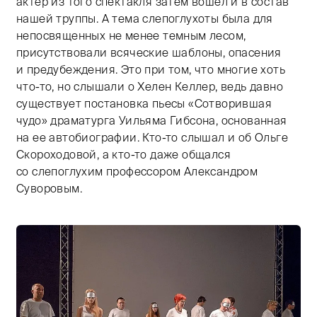
актер из того спектакля затем вошел и в состав
нашей труппы. А тема слепоглухоты была для
непосвященных не менее темным лесом,
присутствовали всяческие шаблоны, опасения
и предубеждения. Это при том, что многие хоть
что-то, но слышали о Хелен Келлер, ведь давно
существует постановка пьесы «Сотворившая
чудо» драматурга Уильяма Гибсона, основанная
на ее автобиографии. Кто-то слышал и об Ольге
Скороходовой, а кто-то даже общался
со слепоглухим профессором Александром
Суворовым.