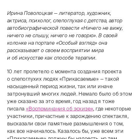
Тифлокомментарий: черно-белая фотография. Женщин
Ирина Поволоцкая — литератор, художник,
актриса, психолог, слепоглухая с детства, автор
автобиографической повести «Ничего не вижу,
ничего не слышу, ничего не говорю». В своей
колонке на портале «Особый взгляд» она
рассказывает о своем восприятии мира
и об искусстве как способе терапии.
10 лет пролетело с момента создания проекта
о слепоглухих людях «Прикасаемые» — такой
насыщенный период жизни, так или иначе
затронувший многих людей. Немало было об этом
уже сказано за это время, год назад я тоже
писала
«Воспоминания об эскизе»
, где некоторые
участники, причастные к зарождению спектакля,
высказали свои памятные размышления о том,
как все начиналось. Казалось бы, уже всем эти
«Прикасаемые» должны бы надоесть, но тем