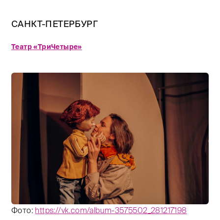
САНКТ-ПЕТЕРБУРГ
Театр «ТриЧетыре»
Фото:
https://vk.com/album-3575502_281217198