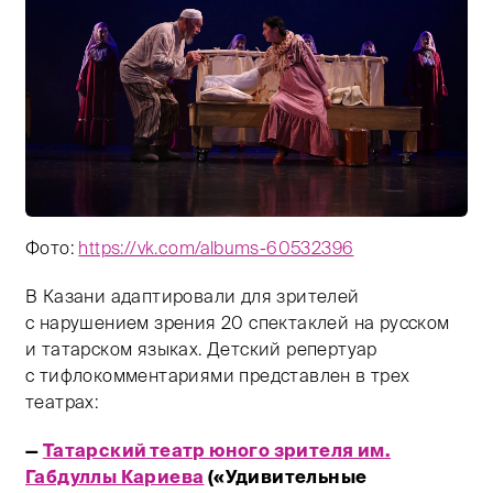
Фото:
https://vk.com/albums-60532396
В Казани адаптировали для зрителей
Тифлокомментарий: цветная фотография. Фрагмент сп
с нарушением зрения 20 спектаклей на русском
и татарском языках. Детский репертуар
с тифлокомментариями представлен в трех
театрах:
—
Татарский театр юного зрителя им.
Габдуллы Кариева
(«Удивительные