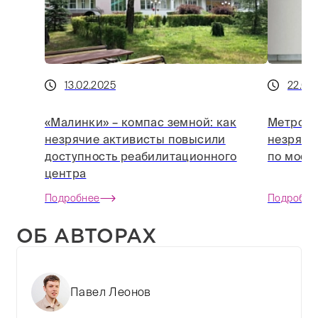
13.02.2025
22.03
«Малинки» – компас земной: как
Метро в 
незрячие активисты повысили
незряче
доступность реабилитационного
по моск
центра
Подробнее
Подробне
ОБ АВТОРАХ
Павел Леонов