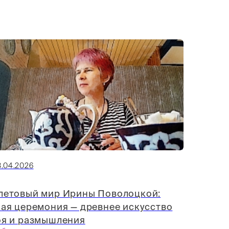
3.04.2026
летовый мир Ирины Поволоцкой:
ая церемония — древнее искусство
оя и размышления