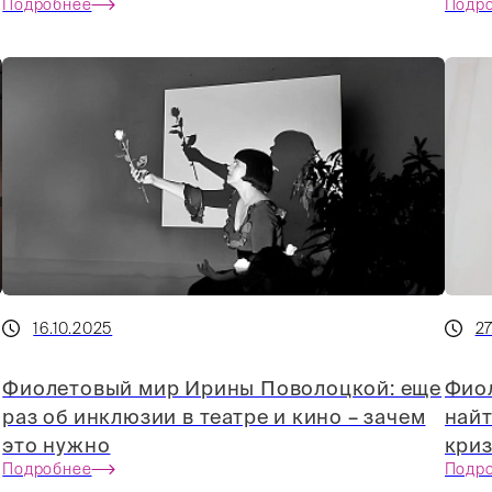
Подробнее
Подр
16.10.2025
27
Фиолетовый мир Ирины Поволоцкой: еще
Фио
раз об инклюзии в театре и кино – зачем
найт
это нужно
кри
Подробнее
Подр