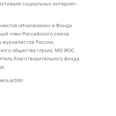
естиваля социальных интернет-
роектов «Инклюзион» и Фонда
ный член Российского союза
а журналистов России,
кого общества глухих, МО ВОС
итель благотворительного фонда
е.
ra.art/dir