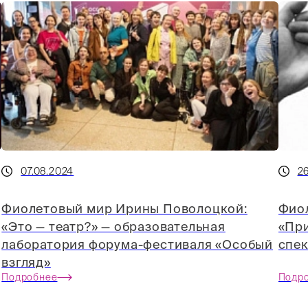
07.08.2024
2
Фиолетовый мир Ирины Поволоцкой:
Фио
«Это — театр?» — образовательная
«При
лаборатория форума-фестиваля «Особый
спек
взгляд»
Подробнее
Подр