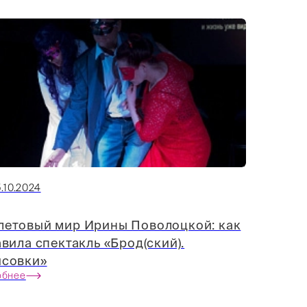
.10.2024
летовый мир Ирины Поволоцкой: как
авила спектакль «Брод(ский).
исовки»
обнее