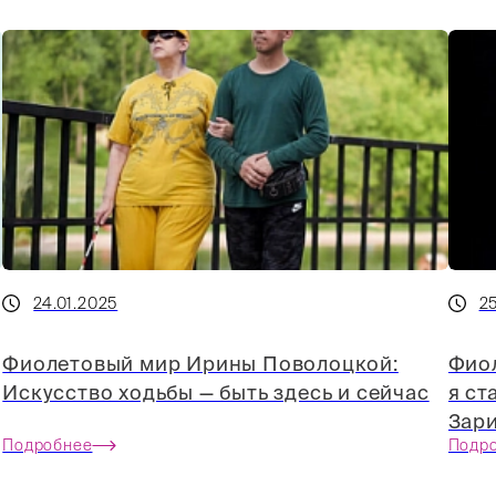
24.01.2025
25
Фиолетовый мир Ирины Поволоцкой:
Фио
Искусство ходьбы — быть здесь и сейчас
я ст
Зар
Подробнее
Подр