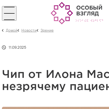
Домой
Новости
Зрение
11.09.2025
Чип от Илона Ма
незрячему пациен