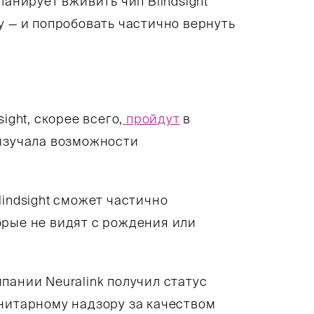
ланирует вживить чип Blindsight
у — и попробовать частично вернуть
ight, скорее всего,
пройдут
в
изучала возможности
indsight сможет частично
орые не видят с рождения или
пании Neuralink получил статус
анитарному надзору за качеством