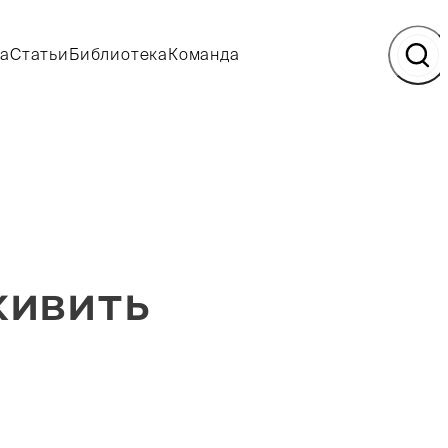
а
Статьи
Библиотека
Команда
живить