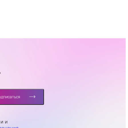
?
одписаться
ли и
ранения