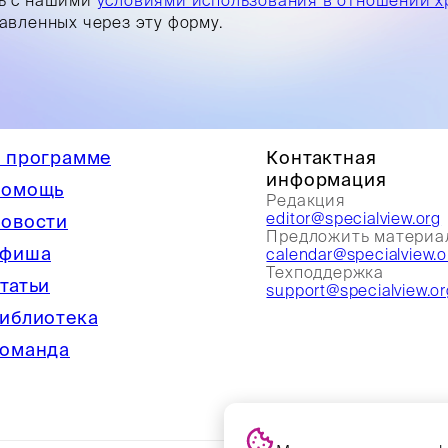
равленных через эту форму.
 программе
Контактная
информация
омощь
Редакция
editor@specialview.org
овости
Предложить материа
фиша
calendar@specialview.o
Техподдержка
татьи
support@specialview.or
иблиотека
оманда