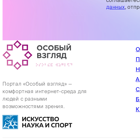
данных
, отп
О
П
Н
А
Портал «Особый взгляд» —
С
комфортная интернет-среда для
Б
людей с разными
возможностями зрения.
К