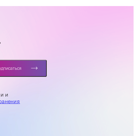
?
одписаться
ли и
ранения