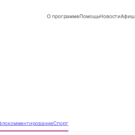
О программе
Помощь
Новости
Афиш
флокомментирование
Спорт