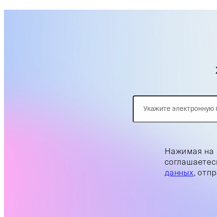
Нажимая на 
соглашаетес
данных
, отп