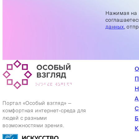
Нажимая на 
соглашаетес
данных
, отп
О
П
Н
А
Портал «Особый взгляд» —
С
комфортная интернет-среда для
Б
людей с разными
возможностями зрения.
К