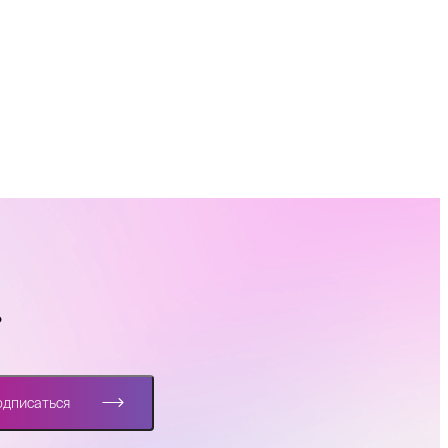
?
одписаться