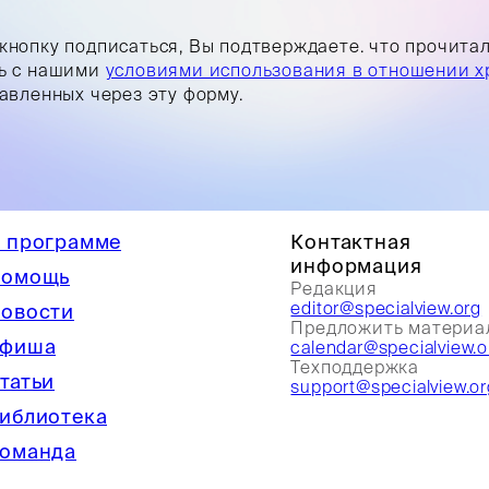
кнопку подписаться, Вы подтверждаете. что прочита
ь с нашими
условиями использования в отношении х
равленных через эту форму.
 программе
Контактная
информация
омощь
Редакция
editor@specialview.org
овости
Предложить материа
фиша
calendar@specialview.o
Техподдержка
татьи
support@specialview.or
иблиотека
оманда