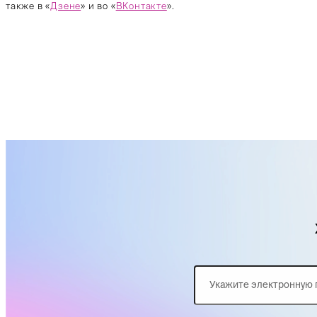
также в «
Дзене
» и во «
ВКонтакте
».