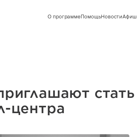
О программе
Помощь
Новости
Афиш
приглашают стать
л-центра