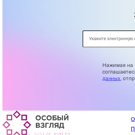
Нажимая на 
соглашаетес
данных
, отп
О
П