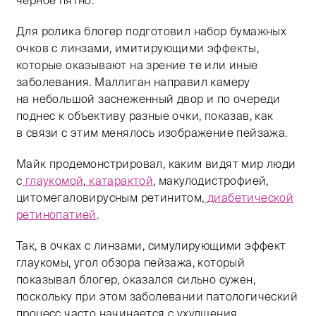
черное пятно.
Для ролика блогер подготовил набор бумажных
очков с линзами, имитирующими эффекты,
которые оказывают на зрение те или иные
заболевания. Маллиган направил камеру
на небольшой заснеженный двор и по очереди
поднес к объективу разные очки, показав, как
в связи с этим менялось изображение пейзажа.
Майк продемонстрировал, каким видят мир люди
с
глаукомой
,
катарактой
, макулодистрофией,
цитомегаловирусным ретинитом,
диабетической
ретинопатией
.
Так, в очках с линзами, симулирующими эффект
глаукомы, угол обзора пейзажа, который
показывал блогер, оказался сильно сужен,
поскольку при этом заболевании патологический
процесс часто начинается с ухудшения