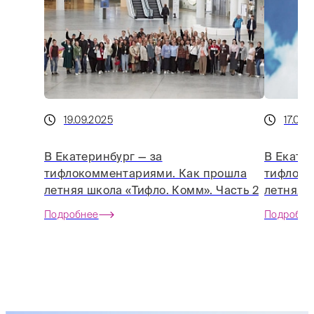
19.09.2025
17.09.
В Екатеринбург — за
В Екатер
тифлокомментариями. Как прошла
тифлоко
летняя школа «Тифло. Комм». Часть 2
летняя 
Подробнее
Подробне