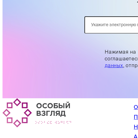
Нажимая на 
соглашаетес
данных
, отп
О
П
Н
А