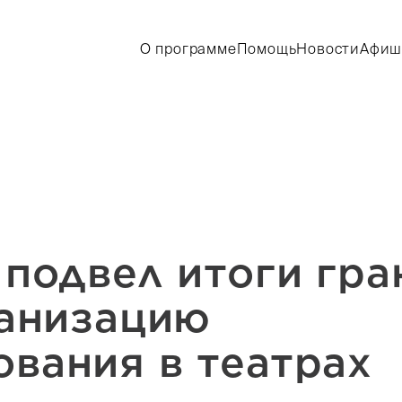
О программе
Помощь
Новости
Афиш
 подвел итоги гр
ганизацию
вания в театрах