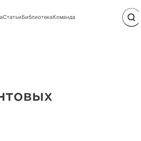
а
Статьи
Библиотека
Команда
антовых