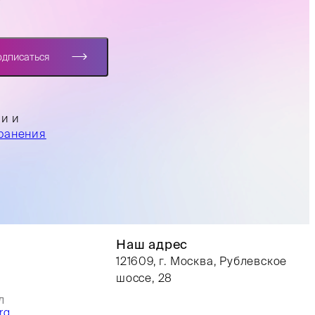
?
одписаться
ли и
ранения
Наш адрес
121609, г. Москва, Рублевское
шоссе, 28
л
rg