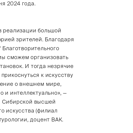
ня 2024 года.
в реализации большой
орией зрителей. Благодаря
“ Благотворительного
 мы сможем организовать
ановок. И тогда незрячие
 прикоснуться к искусству
ление о внешнем мире,
о и интеллектуально», —
р Сибирской высшей
о искусства (филиал
турологии, доцент ВАК.