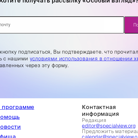
Хотите получать рассылку «Особый взгляд»
П
кнопку подписаться, Вы подтверждаете. что прочита
ь с нашими
условиями использования в отношении х
равленных через эту форму.
 программе
Контактная
информация
омощь
Редакция
editor@specialview.org
овости
Предложить материа
фиша
calendar@specialview.o