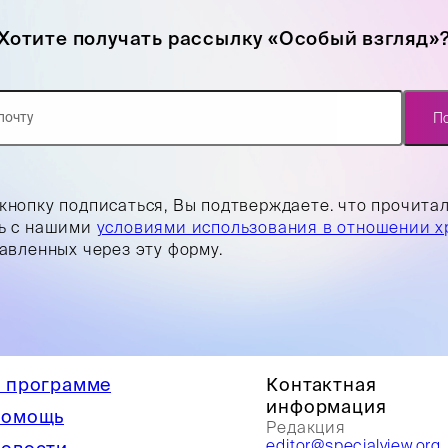
Хотите получать рассылку «Особый взгляд»
П
кнопку подписаться, Вы подтверждаете. что прочита
ь с нашими
условиями использования в отношении х
равленных через эту форму.
 программе
Контактная
информация
омощь
Редакция
editor@specialview.org