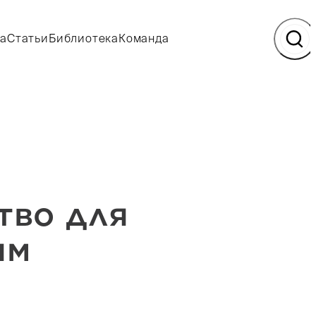
а
Статьи
Библиотека
Команда
тво для
ям