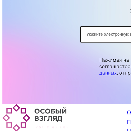
Нажимая на 
соглашаетес
данных
, отп
О
П