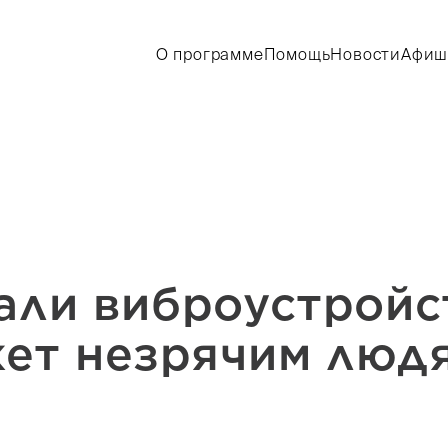
О программе
Помощь
Новости
Афиш
али виброустройс
жет незрячим люд