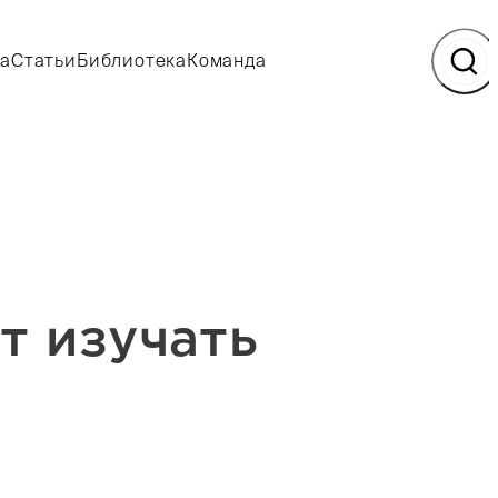
а
Статьи
Библиотека
Команда
т изучать