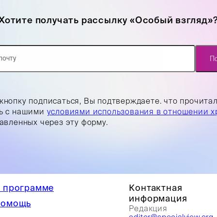
Хотите получать рассылку «Особый взгляд»
П
кнопку подписаться, Вы подтверждаете. что прочита
ь с нашими
условиями использования в отношении х
равленных через эту форму.
 программе
Контактная
информация
омощь
Редакция
editor@specialview.org