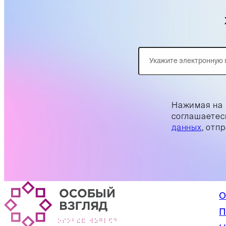
Нажимая на 
соглашаетес
данных
, отп
О
П