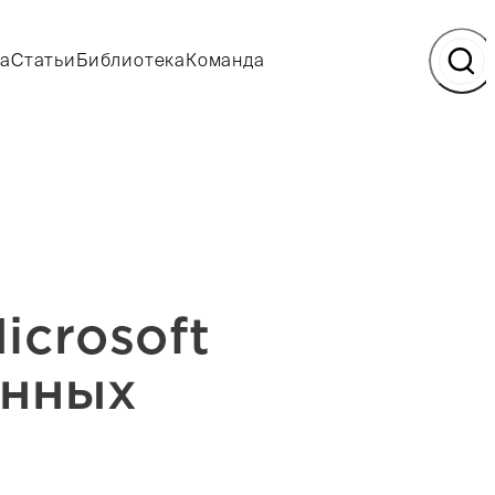
а
Статьи
Библиотека
Команда
icrosoft
енных