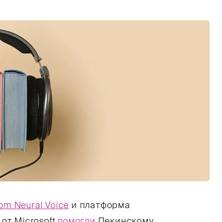
om Neural Voice
и платформа
от Microsoft
помогли
Пекинскому