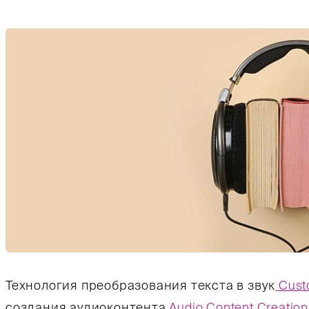
Технология преобразования текста в звук
Cust
создания аудиоконтента
Audio Content Creation