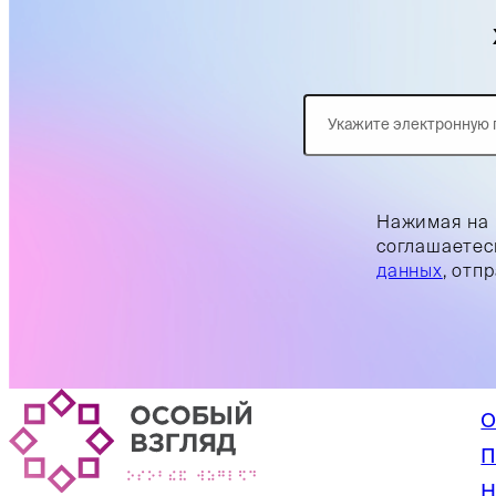
Нажимая на 
соглашаетес
данных
, отп
О
П
Н