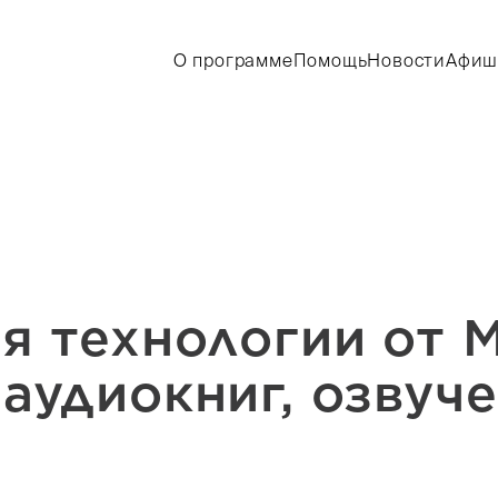
О программе
Помощь
Новости
Афиш
я технологии от M
аудиокниг, озвуч