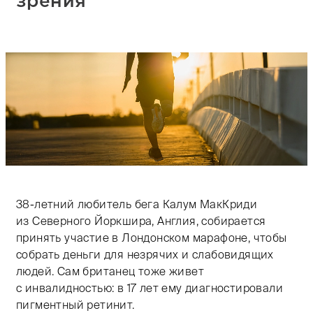
зрения
Тифлокомментарий: цветная фотография. Мягкое рас
38-летний
любитель бега Калум МакКриди
из Северного Йоркшира, Англия, собирается
принять участие в Лондонском марафоне, чтобы
собрать деньги для незрячих и слабовидящих
людей. Сам британец тоже живет
с инвалидностью: в 17 лет ему диагностировали
пигментный ретинит.