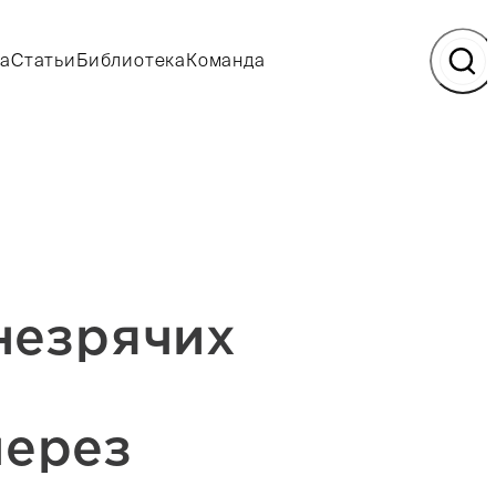
а
Статьи
Библиотека
Команда
незрячих
через