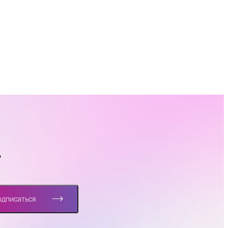
?
одписаться