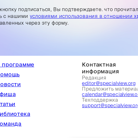
кнопку подписаться, Вы подтверждаете. что прочита
ь с нашими
условиями использования в отношении х
равленных через эту форму.
 программе
Контактная
информация
омощь
Редакция
editor@specialview.org
овости
Предложить материа
фиша
calendar@specialview.o
Техподдержка
татьи
support@specialview.or
иблиотека
оманда