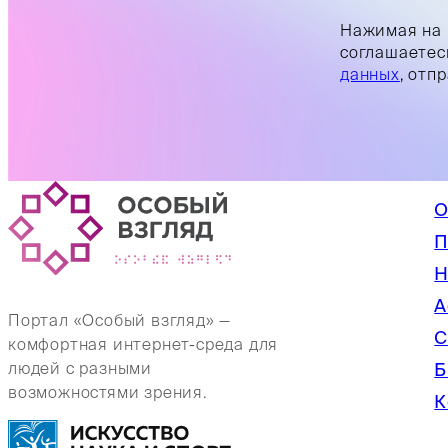
Нажимая на 
соглашаетес
данных
, отп
О
П
Н
А
Портал «Особый взгляд» —
С
комфортная интернет-среда для
Б
людей с разными
возможностями зрения.
К