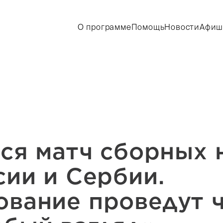
О программе
Помощь
Новости
Афиш
тся матч сборных 
сии и Сербии.
вание проведут 