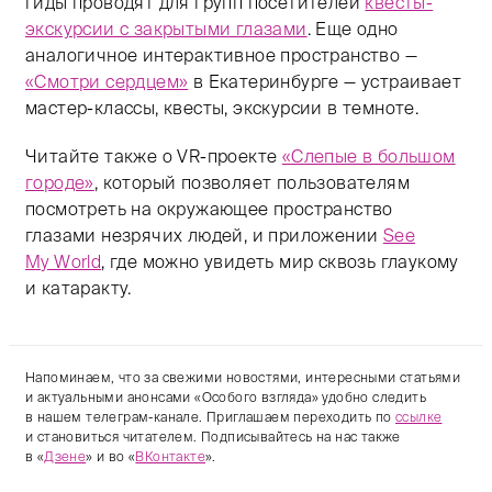
гиды проводят для групп посетителей
квесты-
экскурсии с закрытыми глазами
. Еще одно
аналогичное интерактивное пространство —
«Смотри сердцем»
в Екатеринбурге — устраивает
мастер-классы, квесты, экскурсии в темноте.
Читайте также о VR-проекте
«Слепые в большом
городе»
, который позволяет пользователям
посмотреть на окружающее пространство
глазами незрячих людей, и приложении
See
My World
, где можно увидеть мир сквозь глаукому
и катаракту.
Напоминаем, что за свежими новостями, интересными статьями
и актуальными анонсами «Особого взгляда» удобно следить
в нашем телеграм-канале. Приглашаем переходить по
ссылке
и становиться читателем. Подписывайтесь на нас также
в «
Дзене
» и во «
ВКонтакте
».