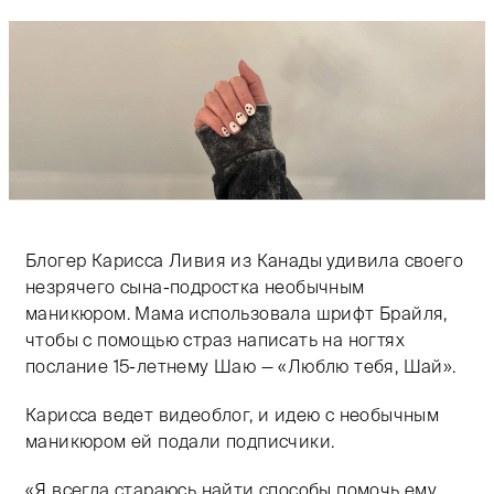
Тифлокомментарий: цветная фотография. На светло-
Блогер Карисса Ливия из Канады удивила своего
незрячего сына-подростка необычным
маникюром. Мама использовала шрифт Брайля,
чтобы с помощью страз написать на ногтях
послание
15-летнему
Шаю — «Люблю тебя, Шай».
Карисса ведет видеоблог, и идею с необычным
маникюром ей подали подписчики.
«Я всегда стараюсь найти способы помочь ему