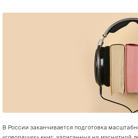
В России заканчивается подготовка масштабн
«говорящих» книг, записанных на магнитной л