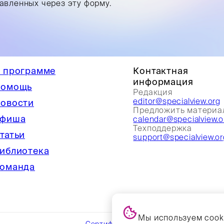
равленных через эту форму.
 программе
Контактная
информация
омощь
Редакция
editor@specialview.org
овости
Предложить материа
фиша
calendar@specialview.o
Техподдержка
татьи
support@specialview.or
иблиотека
оманда
Мы используем cooki