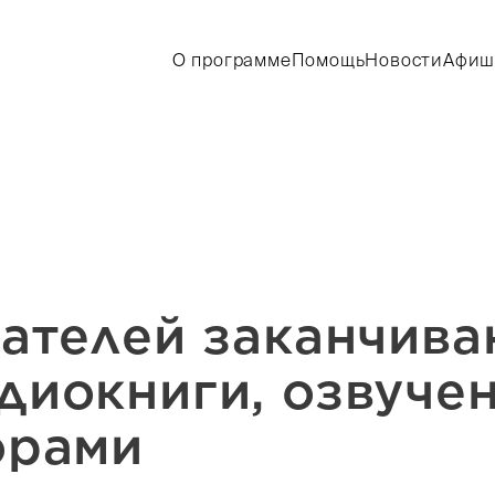
О программе
Помощь
Новости
Афиш
тателей заканчив
диокниги, озвуче
орами