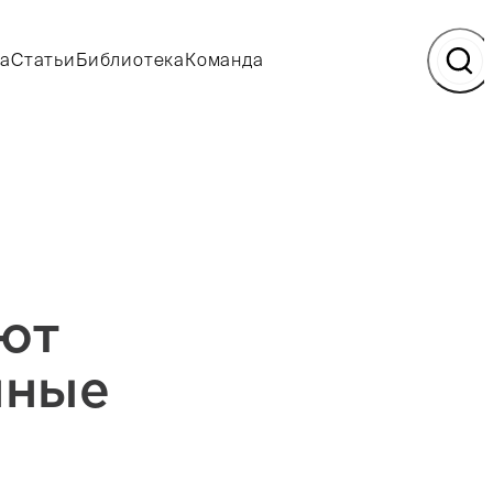
а
Статьи
Библиотека
Команда
ают
нные