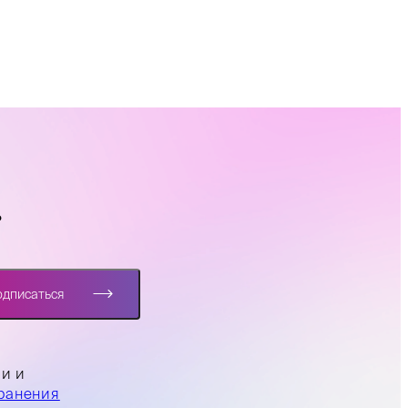
?
одписаться
ли и
ранения