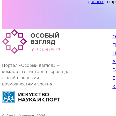
данных
, отп
О
П
Н
А
Портал «Особый взгляд» —
С
комфортная интернет-среда для
Б
людей с разными
возможностями зрения.
К