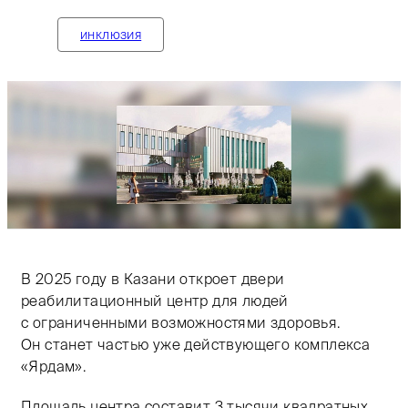
инклюзия
Тифлокомментарий: цветная фотография. На фоне св
В 2025 году в Казани откроет двери
реабилитационный центр для людей
с ограниченными возможностями здоровья.
Он станет частью уже действующего комплекса
«Ярдам».
Площадь центра составит 3 тысячи квадратных