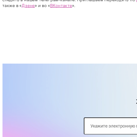
также в «
Дзене
» и во «
ВКонтакте
».