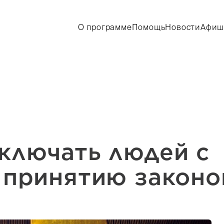
О программе
Помощь
Новости
Афиш
ключать людей с
 принятию законо