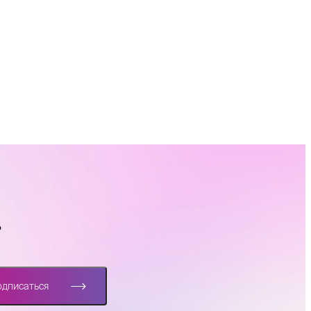
?
одписаться