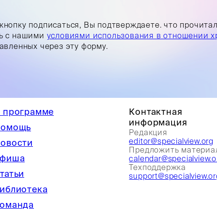
кнопку подписаться, Вы подтверждаете. что прочита
ь с нашими
условиями использования в отношении х
равленных через эту форму.
 программе
Контактная
информация
омощь
Редакция
editor@specialview.org
овости
Предложить материа
фиша
calendar@specialview.o
Техподдержка
татьи
support@specialview.or
иблиотека
оманда