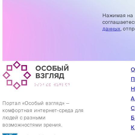
Нажимая на 
соглашаетес
данных
, отп
О
П
Н
А
Портал «Особый взгляд» —
С
комфортная интернет-среда для
Б
людей с разными
возможностями зрения.
К