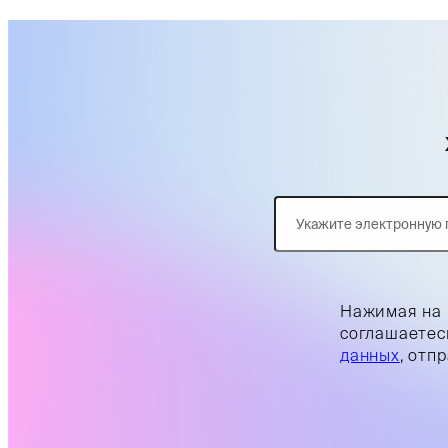
Нажимая на 
соглашаетес
данных
, отп