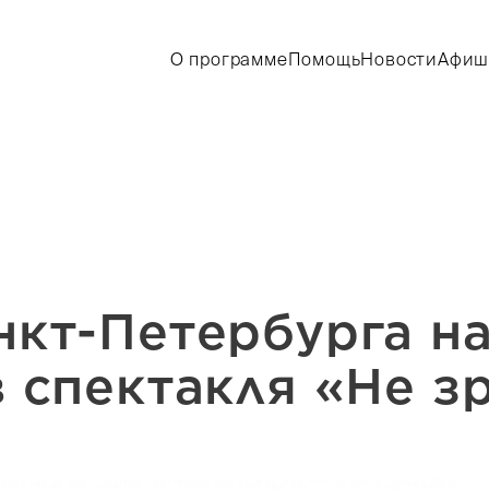
О программе
Помощь
Новости
Афиш
нкт-Петербурга н
 спектакля «Не з