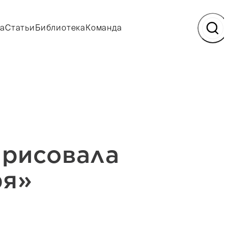
а
Статьи
Библиотека
Команда
арисовала
ря»