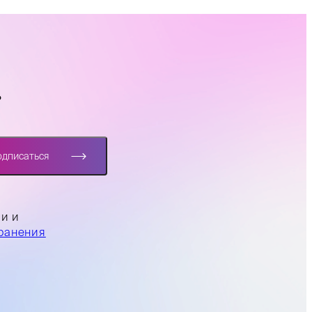
?
одписаться
ли и
ранения