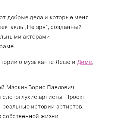
ют добрые дела и которые меня
пектакль „Не зря“, созданный
альными актерами
раме.
тории о музыканте Леше и
Диме
,
ой Маски» Борис Павлович,
и слепоглухие артисты. Проект
и реальные истории артистов,
о собственной жизни