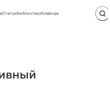
а
Статьи
Библиотека
Команда
зивный