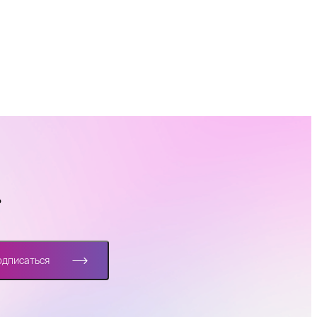
?
одписаться