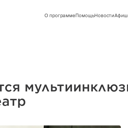
О программе
Помощь
Новости
Афиш
тся мультиинклю
еатр