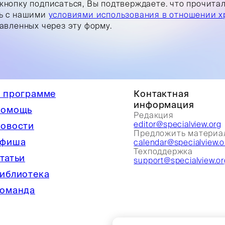
кнопку подписаться, Вы подтверждаете. что прочита
ь с нашими
условиями использования в отношении х
равленных через эту форму.
 программе
Контактная
информация
омощь
Редакция
editor@specialview.org
овости
Предложить материа
фиша
calendar@specialview.o
Техподдержка
татьи
support@specialview.or
иблиотека
оманда