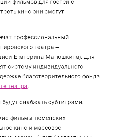
ции фильмов для гостей с
треть кино они смогут
печат профессиональный
пировского театра —
цией Екатерина Матюшкина). Для
вят систему индивидуального
держке благотворительного фонда
йте театра
.
 будут снабжать субтитрами.
ские фильмы тюменских
ьное кино и массовое