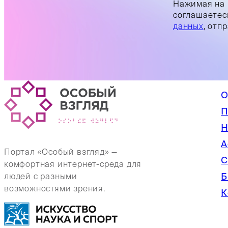
Нажимая на 
соглашаетес
данных
, отп
О
П
Н
А
Портал «Особый взгляд» —
С
комфортная интернет-среда для
Б
людей с разными
возможностями зрения.
К