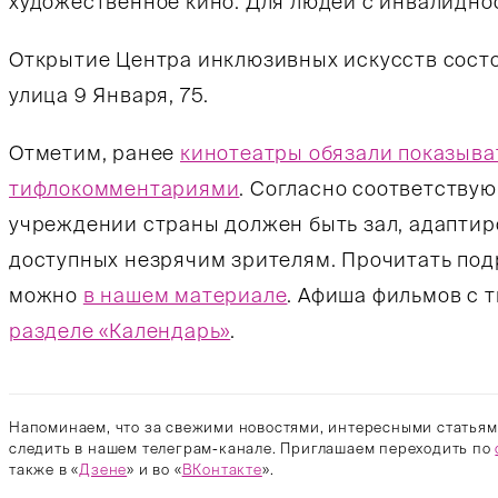
художественное кино. Для людей с инвалидно
Открытие Центра инклюзивных искусств состо
улица 9 Января, 75.
Отметим, ранее
кинотеатры обязали показыва
тифлокомментариями
. Согласно соответству
учреждении страны должен быть зал, адаптир
доступных незрячим зрителям. Прочитать по
можно
в нашем материале
. Афиша фильмов с
разделе «Календарь»
.
Напоминаем, что за свежими новостями, интересными статьям
следить в нашем телеграм-канале. Приглашаем переходить по
также в «
Дзене
» и во «
ВКонтакте
».