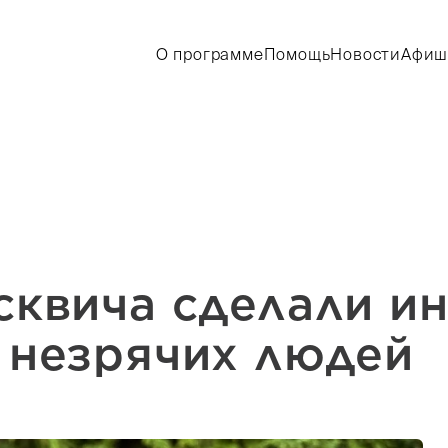
О программе
Помощь
Новости
Афиш
сквича сделали и
 незрячих людей