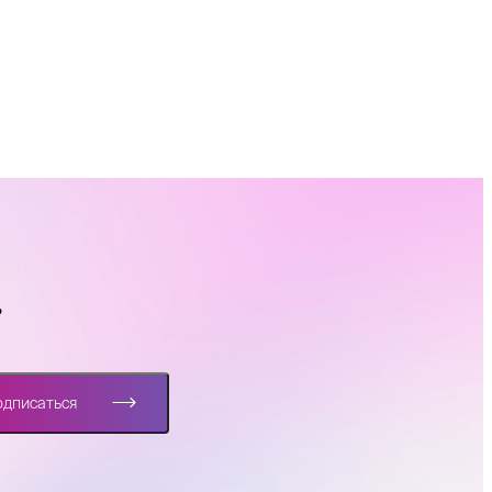
?
одписаться