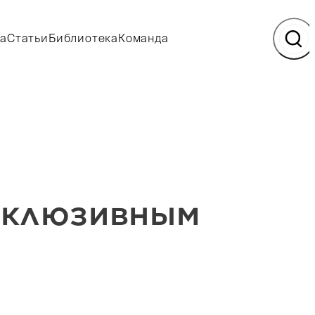
а
Статьи
Библиотека
Команда
нклюзивным