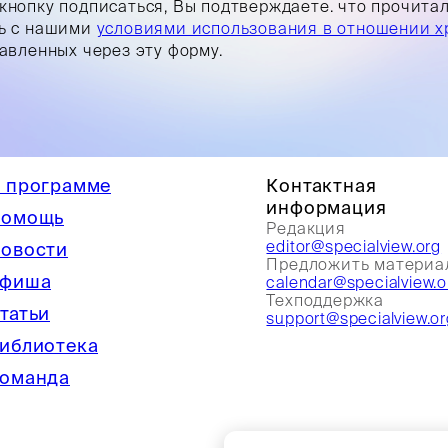
кнопку подписаться, Вы подтверждаете. что прочита
ь с нашими
условиями использования в отношении х
равленных через эту форму.
 программе
Контактная
информация
омощь
Редакция
editor@specialview.org
овости
Предложить материа
фиша
calendar@specialview.o
Техподдержка
татьи
support@specialview.or
иблиотека
оманда