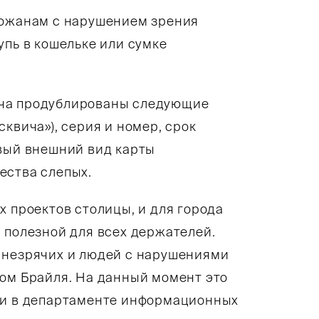
орожанам с нарушением зрения
упь в кошельке или сумке
ича продублированы следующие
квича»), серия и номер, срок
овый внешний вид карты
ества слепых.
х проектов столицы, и для города
 полезной для всех держателей.
ле незрячих и людей c нарушениями
том Брайля. На данный момент это
ли в департаменте информационных