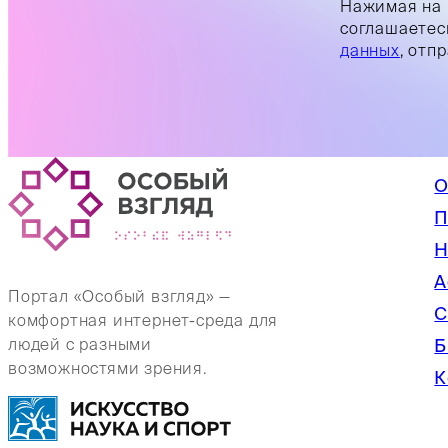
Нажимая на 
соглашаетес
данных
, отп
О
П
Н
А
Портал «Особый взгляд» —
С
комфортная интернет-среда для
Б
людей с разными
возможностями зрения.
К