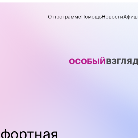
О программе
Помощь
Новости
Афиш
О
С
О
Б
Ы
Й
В
З
Г
Л
Я
мфортная