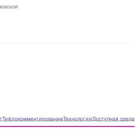
ровской
т
Тифлокомментирование
Технологии
Доступная среда