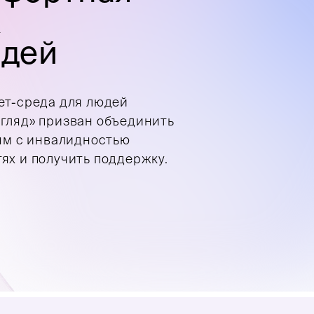
х
юдей
ет-среда для людей
гляд» призван объединить
дям с инвалидностью
ях и получить поддержку.