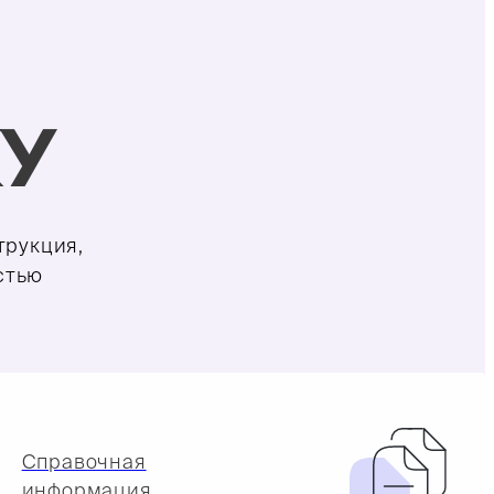
У
трукция,
стью
Справочная
информация