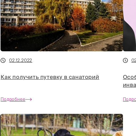
02.12.2022
02
Как получить путевку в санаторий
Особ
инв
Подробнее
Подр