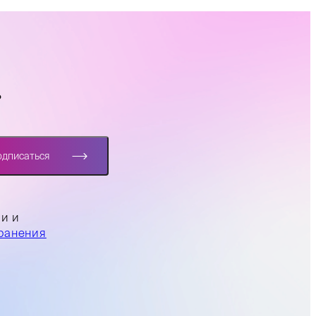
?
одписаться
ли и
ранения