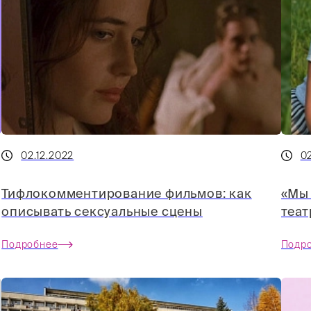
02.12.2022
02
Тифлокомментирование фильмов: как
«Мы 
описывать сексуальные сцены
теат
Подробнее
Подр