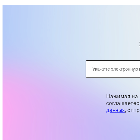
Нажимая на 
соглашаетес
данных
, отп